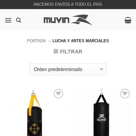
Saltar
HACEMOS ENVÍOS A TODO EL PAÍS
al
contenido
PORTADA
»
LUCHA Y ARTES MARCIALES
FILTRAR
Favoritos
Favoritos