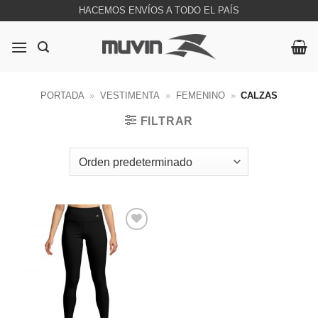
Saltar
HACEMOS ENVÍOS A TODO EL PAÍS
al
contenido
PORTADA
»
VESTIMENTA
»
FEMENINO
»
CALZAS
FILTRAR
Favoritos