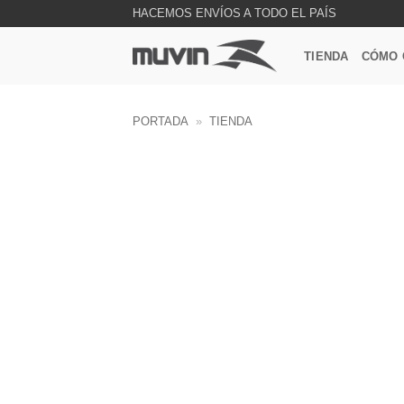
Saltar
HACEMOS ENVÍOS A TODO EL PAÍS
al
contenido
TIENDA
CÓMO 
PORTADA
»
TIENDA